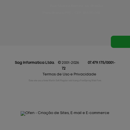
Rua Silveira Martins, 66, Brasília
(Pato Branco/PR)
•
CEP:
85504
-
018
Sag Informatica
Ltda.
© 2001-2026
07.479.175/0001-
72
Termos de Uso e Privacidade
Este site usa a fonte Marlin Soft Regular sob licença FontSpring Web Font.