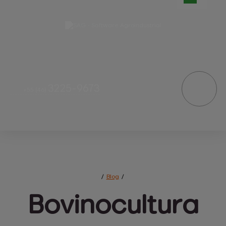
3225-9673
+55
(46)
/
Blog
/
Bovinocultura