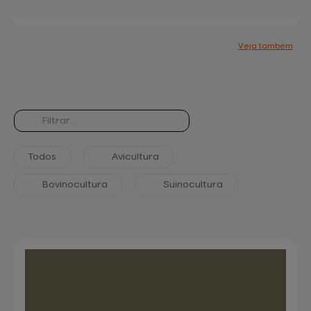
Veja também
Blog
Central de
ajuda
Mapa do site
Soluções
Cases de
sucesso
Contato
Todos
Avicultura
Bovinocultura
Suinocultura