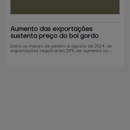
Aumento das exportações
sustenta preço do boi gordo
Entre os meses de janeiro e agosto de 2024, as
exportações registraram 20% de aumento no
valor de venda e 40% no volume de
comercializado quando comparado com o mesmo
período em 2023 O mercado da carne bovina tem
boas expectativas para o último trimestre de
2024. Em reunião da Comissão Técnica de
Bovinocultura de Corte da Federação da
Agricultura e Pecuária do Estado de São Paulo
(Faesp), as…
Home
Soluções