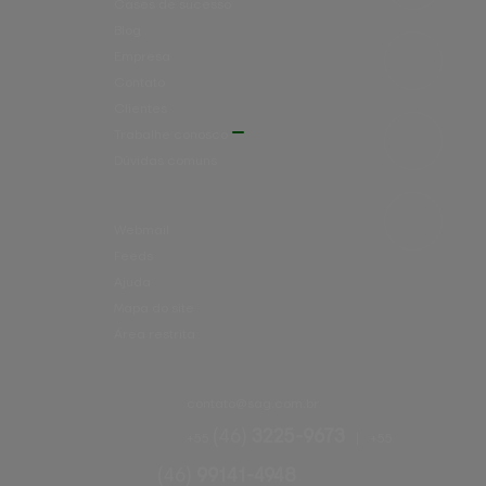
Cases de sucesso
Blog
Empresa
Contato
Clientes
Trabalhe conosco
Dúvidas comuns
Webmail
Feeds
Ajuda
Mapa do site
Área restrita
contato@
sag.com.br
(46)
3225-9673
+55
|
+55
(46)
99141-4948