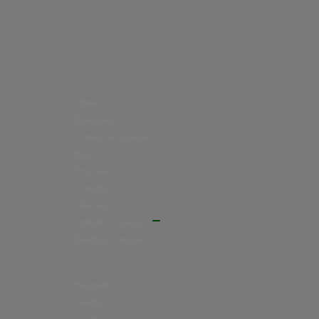
Home
Soluções
Cases de sucesso
Blog
Empresa
Contato
Clientes
Trabalhe conosco
Dúvidas comuns
Webmail
Feeds