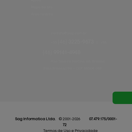
Ajuda
Mapa do site
Área restrita
contato@
sag.com.br
(46)
3225-9673
+55
|
+55
(46)
99141-4948
Rua Silveira Martins, 66, Brasília
(Pato Branco/PR)
•
CEP:
85504
-
018
Sag Informatica
Ltda.
© 2001-2026
07.479.175/0001-
72
Termos de Uso e Privacidade