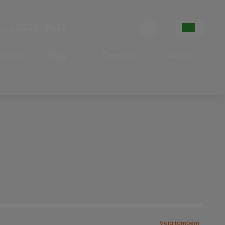
3225-9673
5
(46)
cesso
Blog
Empresa
Contato
Avicultura
Bovinocultura
Suinocultura
Veja também