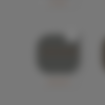
Sofia 
– Bolívia
Granja 
Económica