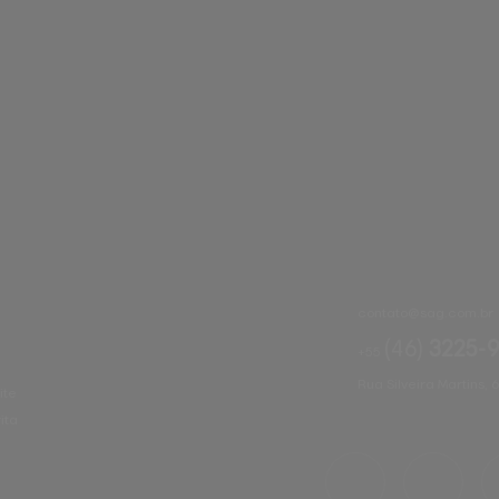
contato@
sag.com.br
(46)
3225-
+55
Rua Silveira Martins, 
ite
ita