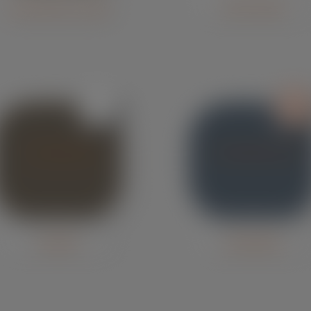
Avicola Del 
Oeste - Uruguai
Pio Rico 
- Bolívia
Zanchetta
Mira 
Alimentos