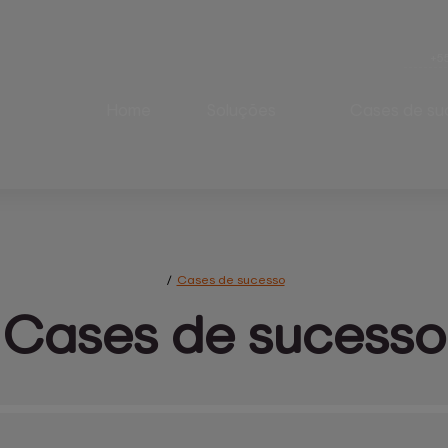
+5
Home
Soluções
Cases de su
Avicultura
Bovinos
Suínos
Postura Web
/
Cases de sucesso
Cases 
de sucesso