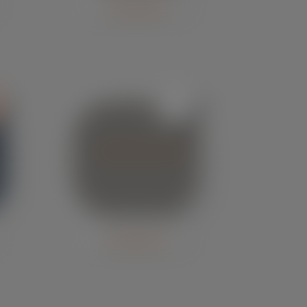
Granja 
Cajueiro
Frango 
Ferreira